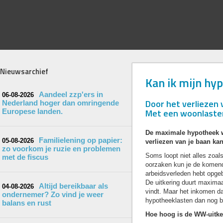
Nieuwsarchief
Kan ik mijn hy
Aandeel zzp'ers in
06-08-2026
Door het verliezen
Nederland hoger dan omringende
Met een woonlastenv
Europese landen.
De maximale hypotheek wo
Familielening op papier:
05-08-2026
verliezen van je baan ka
zo voorkom je ruzie en problemen
Soms loopt niet alles zoal
met de fiscus
oorzaken kun je de komende
arbeidsverleden hebt opge
De uitkering duurt maximaal
Altijd bereikbaar als
04-08-2026
vindt. Maar het inkomen daa
ondernemer? Zo vind je weer
hypotheeklasten dan nog b
balans en rust
Hoe hoog is de WW-uitke