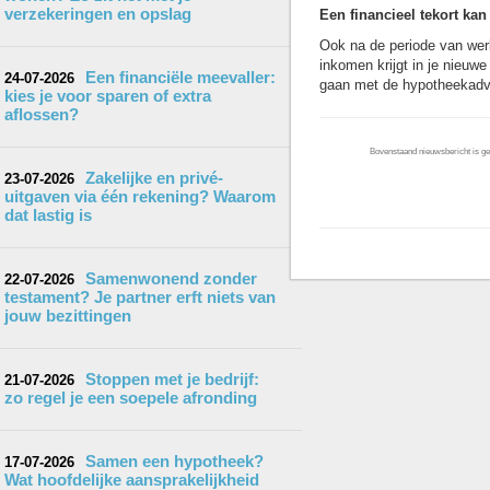
verzekeringen en opslag
Een financieel tekort k
Ook na de periode van werk
inkomen krijgt in je nieuwe
Een financiële meevaller:
24-07-2026
gaan met de hypotheekadvis
kies je voor sparen of extra
aflossen?
Bovenstaand nieuwsbericht is gep
Zakelijke en privé-
23-07-2026
uitgaven via één rekening? Waarom
dat lastig is
Samenwonend zonder
22-07-2026
testament? Je partner erft niets van
jouw bezittingen
Stoppen met je bedrijf:
21-07-2026
zo regel je een soepele afronding
Samen een hypotheek?
17-07-2026
Wat hoofdelijke aansprakelijkheid