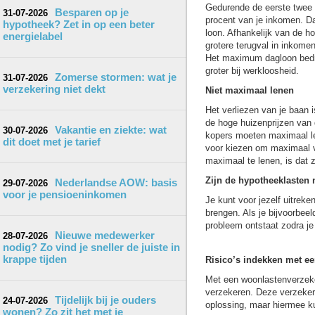
Gedurende de eerste twee 
Besparen op je
31-07-2026
procent van je inkomen. Da
hypotheek? Zet in op een beter
loon. Afhankelijk van de h
energielabel
grotere terugval in inkome
Het maximum dagloon bedra
groter bij werkloosheid.
Zomerse stormen: wat je
31-07-2026
verzekering niet dekt
Niet maximaal lenen
Het verliezen van je baan 
de hoge huizenprijzen van 
Vakantie en ziekte: wat
30-07-2026
kopers moeten maximaal le
dit doet met je tarief
voor kiezen om maximaal vo
maximaal te lenen, is dat 
Zijn de hypotheeklasten 
Nederlandse AOW: basis
29-07-2026
voor je pensioeninkomen
Je kunt voor jezelf uitrek
brengen. Als je bijvoorbee
probleem ontstaat zodra je 
Nieuwe medewerker
28-07-2026
nodig? Zo vind je sneller de juiste in
krappe tijden
Risico’s indekken met e
Met een woonlastenverzeker
verzekeren. Deze verzekerin
Tijdelijk bij je ouders
24-07-2026
oplossing, maar hiermee ku
wonen? Zo zit het met je