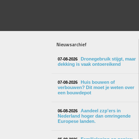
Nieuwsarchief
Dronegebruik stijgt, maar
07-08-2026
dekking is vaak ontoereikend
Huis bouwen of
07-08-2026
verbouwen? Dit moet je weten over
een bouwdepot
Aandeel zzp'ers in
06-08-2026
Nederland hoger dan omringende
Europese landen.