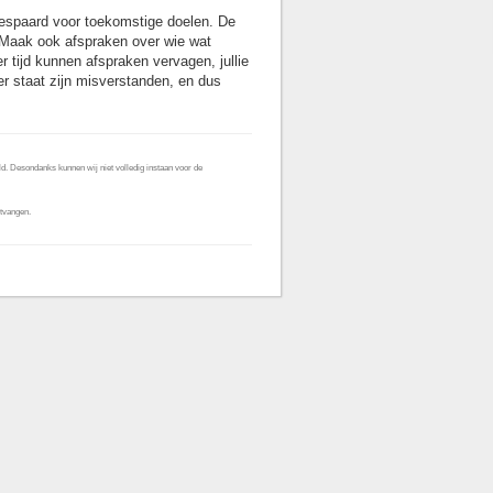
gespaard voor toekomstige doelen. De
. Maak ook afspraken over wie wat
er tijd kunnen afspraken vervagen, jullie
er staat zijn misverstanden, en dus
d. Desondanks kunnen wij niet volledig instaan voor de
tvangen.