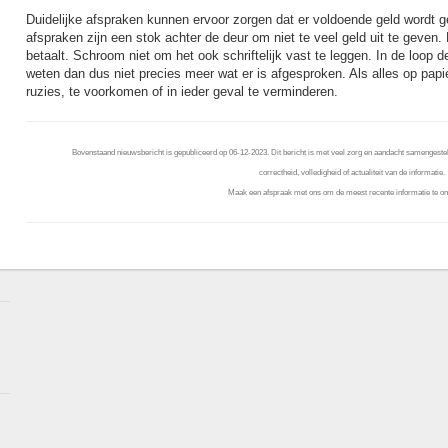
Duidelijke afspraken kunnen ervoor zorgen dat er voldoende geld wordt 
afspraken zijn een stok achter de deur om niet te veel geld uit te geven
betaalt. Schroom niet om het ook schriftelijk vast te leggen. In de loop d
weten dan dus niet precies meer wat er is afgesproken. Als alles op papi
ruzies, te voorkomen of in ieder geval te verminderen.
Bovenstaand nieuwsbericht is gepubliceerd op 06-12-2023. Dit bericht is met veel zorg en aandacht samengestel
correctheid, volledigheid of actualiteit van de informatie.
Maak een afspraak met ons om de meest recente informatie te on