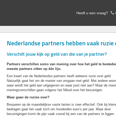
Heeft u een vraag?
Nederlandse partners hebben vaak ruzie 
Verschilt jouw kijk op geld van die van je partner?
Partners verschillen soms van mening over hoe het geld te besteden
meeste partners zitten op één lijn.
Een kwart van de Nederlandse partners heeft weleens ruzie over geld.
Natuurlijk gaat het om de manier van omgaan met geld. Met andere woor
waar wordt het geld aan uitgegeven en waar juist niet aan? Maar de mee
meningsverschillen gaan volgens het Nibud over het bezuinigen.
Waar gaan de ruzies over?
Besparen op de maandelijkse vaste lasten is zeer effectief. Ook bij klein
bedragen gaat het vaak toch om honderden euro’s per jaar. Maar door
bezuinigingen komt de pijn vaak vooral bij een van de partners te liggen.