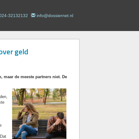
024-32132132
info@dossiernet.nl
over geld
, maar de meeste partners niet. De
den,
ste
e
 Dat