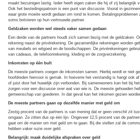
maakt bezuinigen lastig. Ieder heeft eigen zaken die hij of zij belangrijk v
Ook het bestedingspatroon is een punt van discussie. Vooral in gezinnen
waar grote moeite wordt gedaan om rond te komen. Betalingsproblemen z
soms botvieren op hun vertrouwde partner.
Geldzaken worden wel steeds vaker samen gedaan
Een derde van de partners houdt zich samen bezig met de geldzaken. O
rekening naast de privérekening. De gezamenlijke rekeningen worden geb
van meubels en witgoed en de boodschappen. De privérekeningen gebruik
van cadeaus, de telefoonrekening, kleding en de zorgverzekering.
Inkomsten op één bult
De meeste partners voegen de inkomsten samen. Hierbij wordt er niet ge
hoofdreden hiervoor is gemak. In hoeverre het verstandig is hangt ook a
of juist door het huwelijk zijn verbonden. Bij samenwoners kan het bij h
zorgen voor een discussie over wat van wie is. De meeste gehuwden he
gemeenschap van goederen. In dat geval kan het inkomen gezien worden
De meeste partners gaan op dezelfde manier met geld om
Zestig procent van de partners is van mening dat er geen verschil zit tu
omgaan. Ze zitten dus op één lijn. Ongeveer 12,5 procent van de partners
gaat om de manier om met geld om te gaan. Bij die stellen zal de commun
hebben vaker ruzie over geld.
Belangrijk: maak duidelijke afspraken over geld