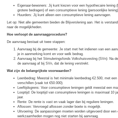
Eigenaar-bewoners: Jij kunt kiezen voor een hypothecaire lening (b
grotere bedragen) of een consumptieve lening (persoonlijke lening)
Huurders: Jij kunt alleen een consumptieve lening aanvragen.
Let op: Niet alle gemeenten bieden de Blijverslening aan. Het is verstan
naar de mogelijkheden.
Hoe verloopt de aanvraagprocedure?
De aanvraag bestaat uit twee stappen:
Aanvraag bij de gemeente: Je start met het indienen van een aanv
je in aanmerking komt en voor welk bedrag.
Aanvraag bij het Stimuleringsfonds Volkshuisvesting (SVn): Na d
de aanvraag af bij SVn, dat de lening verstrekt.
Wat zijn de belangrijkste voorwaarden?
Leenbedrag: Meestal is het minimale leenbedrag €2.500, met ee
verschillen (vaak tot €50.000).
Leeftijdsgrens: Voor consumptieve leningen geldt meestal een maxi
Looptijd: De looptijd van consumptieve leningen is maximaal 10 j
jaar.
Rente: De rente is vast en vaak lager dan bij reguliere leningen.
Aflossen: Vervroegd aflossen zonder boete is mogelijk.
Uitvoering: De aanpassingen moeten worden uitgevoerd door een 
werkzaamheden mogen nog niet starten bij aanvraag.