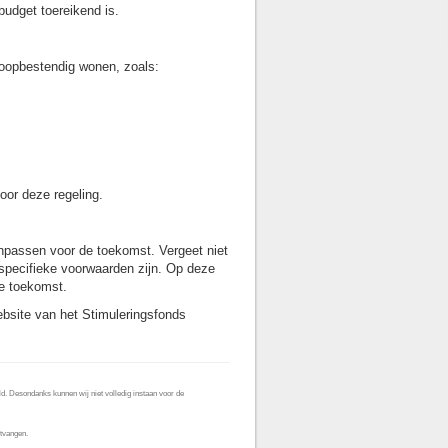
budget toereikend is.
loopbestendig wonen, zoals:
oor deze regeling.
npassen voor de toekomst. Vergeet niet
 specifieke voorwaarden zijn. Op deze
de toekomst.
bsite van het Stimuleringsfonds
d. Desondanks kunnen wij niet volledig instaan voor de
tvangen.