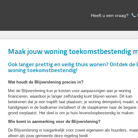
Heeft u een vraag?
Maak jouw woning toekomstbestendig me
Ook langer prettig en veilig thuis wonen? Ontdek de B
woning toekomstbestendig!
Wat houdt de Blijverslening precies in?
Met de Blijverslening kun je kosten voor aanpassingen aan je woning
financieren, waardoor je langer zelfstandig kunt blijven wonen. Dit kan
betekenen dat je een traplift laat plaatsen, je woning drempelvrij maakt, 
handgrepen in de badkamer installeert of de slaapkamer naar de begane
grond verplaatst. Het doel is om je huis levensloopbestendig te maken.
Wie komt in aanmerking voor de Blijverslening?
De Blijverslening is toegankelijk voor zowel eigenaren als huurders, maar
alleen als jouw gemeente deze regeling biedt.