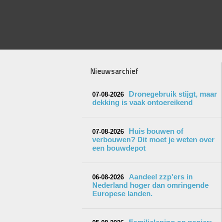
Nieuwsarchief
Dronegebruik stijgt, maar
07-08-2026
dekking is vaak ontoereikend
Huis bouwen of
07-08-2026
verbouwen? Dit moet je weten over
een bouwdepot
Aandeel zzp'ers in
06-08-2026
Nederland hoger dan omringende
Europese landen.