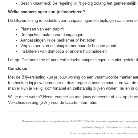
Beschikbaarheid: De regeling blijft geldig zolang het gemeentelijk 
Welke aanpassingen kun je financieren?
De Blijverslening is bedoeld voor aanpassingen die bijdragen aan levens
Plaatsen van een traplift
Drempelvrij maken van doorgangen
Aanpassingen in de badkamer of het toilet
Verplaatsen van de slaapkamer naar de begane grond
Installeren van domotica of andere hulpmiddelen
Let op: Cosmetische of puur esthetische aanpassingen zijn niet gedekt d
Conclusie
Met de Blijverslening kun je jouw woning op een verantwoorde manier aa
te checken bij jouw gemeente of deze regeling beschikbaar is en wat de
manier kun je veilig, comfortabel en zelfstandig blijven wonen, nu en in 
Wil je meer weten? Neem contact op met jouw gemeente of kijk op de we
Volkshuisvesting (SVn) voor de laatste informatie.
Bovenstaand nieuwsbericht is gepubliceerd op 30-05-2025. Dit bericht is met veel zorg en aandacht samengestel
correctheid, volledigheid of actualiteit van de informatie.
Maak een afspraak met ons om de meest recente informatie te on