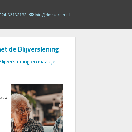
024-32132132
info@dossiernet.nl
t de Blijverslening
lijverslening en maak je
extra