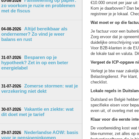
Familielening op papier:
05-08-2026
€10.000 omzet per jaar uit
zo voorkom je ruzie en problemen
Kom je daarboven? Dan ber
met de fiscus
registreer je je lokaal. Ch
Wat moet er op die factu
Altijd bereikbaar als
04-08-2026
Je factuur voor een buiten
ondernemer? Zo vind je weer
Zorg ervoor dat je opneem
balans en rust
duidelijke omschrijving van
Voor B2B-klanten in de EU 
de lokale taal en valuta. Di
Besparen op je
31-07-2026
hypotheek? Zet in op een beter
Vergeet de ICP-opgave ni
energielabel
Verlegt je btw naar zakeli
Belastingdienst. Per klant,
checklist.
Zomerse stormen: wat je
31-07-2026
verzekering niet dekt
Lokale regels in Duitslan
Duitsland en België hebben 
specifieke eisen voor bepa
Vakantie en ziekte: wat
30-07-2026
even uit, of overleg met ee
dit doet met je tarief
Klaar voor die eerste int
De voorbereiding kost wat t
Nederlandse AOW: basis
29-07-2026
btw-nummer, zet alles op 
voor je pensioeninkomen