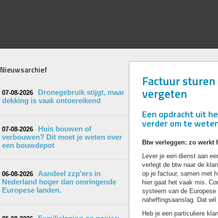
Nieuwsarchief
Factuur sturen 
vergeten
Dronegebruik stijgt, maar
07-08-2026
dekking is vaak ontoereikend
Een opdracht uit he
verder om te weten
Huis bouwen of
07-08-2026
verbouwen? Dit moet je weten over
Btw verleggen: zo werkt 
een bouwdepot
Lever je een dienst aan ee
verlegt de btw naar de klan
Aandeel zzp'ers in
op je factuur, samen met h
06-08-2026
Nederland hoger dan omringende
hier gaat het vaak mis. Co
Europese landen.
systeem van de Europese 
naheffingsaanslag. Dat wil j
Heb je een particuliere klan