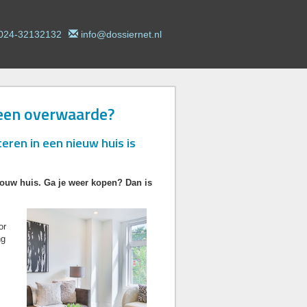
024-32132132
info@dossiernet.nl
n een overwaarde?
eren in een nieuw huis is
jouw huis. Ga je weer kopen? Dan is
or
ng