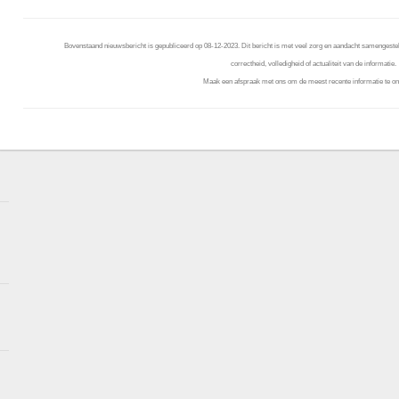
Bovenstaand nieuwsbericht is gepubliceerd op 08-12-2023. Dit bericht is met veel zorg en aandacht samengestel
correctheid, volledigheid of actualiteit van de informatie.
Maak een afspraak met ons om de meest recente informatie te on