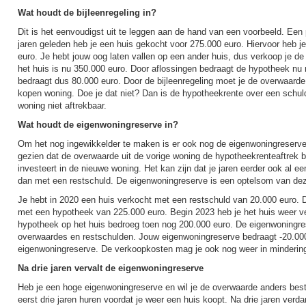
Wat houdt de bijleenregeling in?
Dit is het eenvoudigst uit te leggen aan de hand van een voorbeeld. Een
jaren geleden heb je een huis gekocht voor 275.000 euro. Hiervoor heb 
euro. Je hebt jouw oog laten vallen op een ander huis, dus verkoop je 
het huis is nu 350.000 euro. Door aflossingen bedraagt de hypotheek nu
bedraagt dus 80.000 euro. Door de bijleenregeling moet je de overwaarde
kopen woning. Doe je dat niet? Dan is de hypotheekrente over een schul
woning niet aftrekbaar.
Wat houdt de eigenwoningreserve in?
Om het nog ingewikkelder te maken is er ook nog de eigenwoningreserve
gezien dat de overwaarde uit de vorige woning de hypotheekrenteaftrek b
investeert in de nieuwe woning. Het kan zijn dat je jaren eerder ook al e
dan met een restschuld. De eigenwoningreserve is een optelsom van de
Je hebt in 2020 een huis verkocht met een restschuld van 20.000 euro. 
met een hypotheek van 225.000 euro. Begin 2023 heb je het huis weer v
hypotheek op het huis bedroeg toen nog 200.000 euro. De eigenwoningre
overwaardes en restschulden. Jouw eigenwoningreserve bedraagt -20.00
eigenwoningreserve. De verkoopkosten mag je ook nog weer in mindering
Na drie jaren vervalt de eigenwoningreserve
Heb je een hoge eigenwoningreserve en wil je de overwaarde anders bes
eerst drie jaren huren voordat je weer een huis koopt. Na drie jaren ver