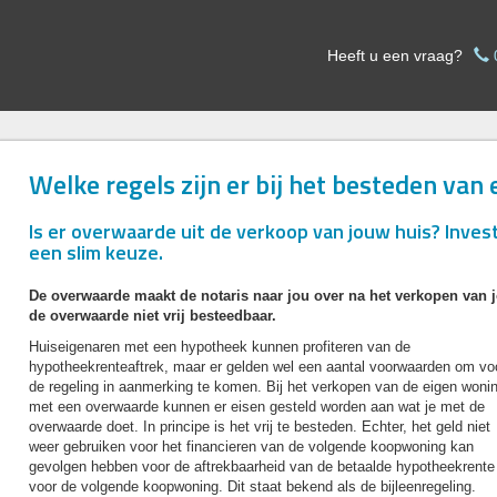
Heeft u een vraag?
Welke regels zijn er bij het besteden va
Is er overwaarde uit de verkoop van jouw huis? Invest
een slim keuze.
De overwaarde maakt de notaris naar jou over na het verkopen van 
de overwaarde niet vrij besteedbaar.
Huiseigenaren met een hypotheek kunnen profiteren van de
hypotheekrenteaftrek, maar er gelden wel een aantal voorwaarden om vo
de regeling in aanmerking te komen. Bij het verkopen van de eigen woni
met een overwaarde kunnen er eisen gesteld worden aan wat je met de
overwaarde doet. In principe is het vrij te besteden. Echter, het geld niet
weer gebruiken voor het financieren van de volgende koopwoning kan
gevolgen hebben voor de aftrekbaarheid van de betaalde hypotheekrente
voor de volgende koopwoning. Dit staat bekend als de bijleenregeling.