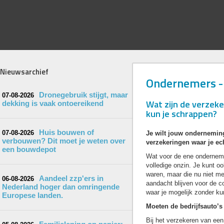
Nieuwsarchief
Ondernemers - 
Dronegebruik stijgt, maar
07-08-2026
Wat zijn de verzeke
dekking is vaak ontoereikend
kun je schrappen?
Huis bouwen of
07-08-2026
Je wilt jouw onderneming
verbouwen? Dit moet je weten over
verzekeringen waar je ec
een bouwdepot
Wat voor de ene ondernemer
volledige onzin. Je kunt oo
waren, maar die nu niet mee
Aandeel zzp'ers in
06-08-2026
aandacht blijven voor de c
Nederland hoger dan omringende
waar je mogelijk zonder kun
Europese landen.
Moeten de bedrijfsauto’s
Bij het verzekeren van een 