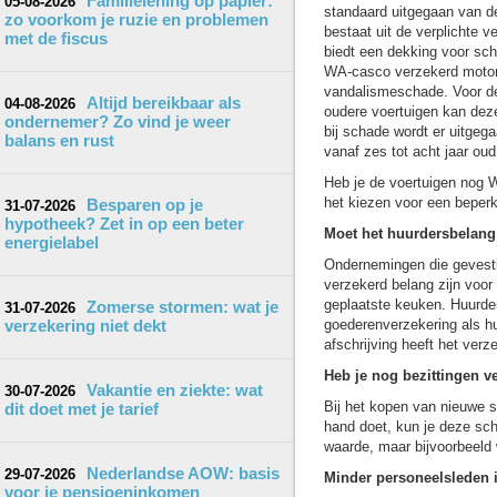
Familielening op papier:
05-08-2026
standaard uitgegaan van d
zo voorkom je ruzie en problemen
bestaat uit de verplichte v
met de fiscus
biedt een dekking voor sch
WA-casco verzekerd motorri
vandalismeschade. Voor de 
Altijd bereikbaar als
04-08-2026
oudere voertuigen kan deze
ondernemer? Zo vind je weer
bij schade wordt er uitge
balans en rust
vanaf zes tot acht jaar oud
Heb je de voertuigen nog W
het kiezen voor een beperk
Besparen op je
31-07-2026
hypotheek? Zet in op een beter
Moet het huurdersbelang
energielabel
Ondernemingen die gevestig
verzekerd belang zijn voor
geplaatste keuken. Huurder
Zomerse stormen: wat je
31-07-2026
verzekering niet dekt
goederenverzekering als hu
afschrijving heeft het ver
Heb je nog bezittingen ve
Vakantie en ziekte: wat
30-07-2026
Bij het kopen van nieuwe s
dit doet met je tarief
hand doet, kun je deze sch
waarde, maar bijvoorbeeld 
Nederlandse AOW: basis
29-07-2026
Minder personeelsleden 
voor je pensioeninkomen