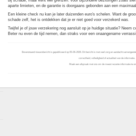
bij schade, maar kent wel grenzen: voor bijzondere bezittingen zoals sie
aparte limieten, en de garantie is doorgaans gebonden aan een maximaal
Een kleine check nu kan je later duizenden euro's schelen. Want de groot
schade zelf, het is ontdekken dat je er niet goed voor verzekerd was.
Twijfel je of jouw verzekering nog aansluit op je huidige situatie? Neem c
Beter nu even de tijd nemen, dan straks voor een onaangename verrassi
Bovenstaand nieuwsbericht is gepubliceerd op 05-06-2026. Dit bericht is met veel zorg en aandacht samengestel
correctheid, volledigheid of actualiteit van de informatie.
Maak een afspraak met ons om de meest recente informatie te on