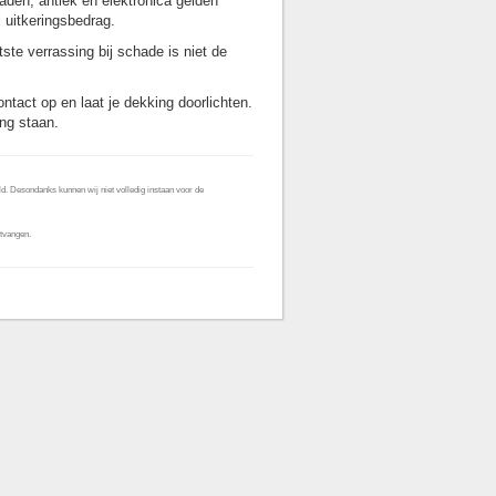
raden, antiek en elektronica gelden
 uitkeringsbedrag.
ste verrassing bij schade is niet de
ontact op en laat je dekking doorlichten.
ng staan.
d. Desondanks kunnen wij niet volledig instaan voor de
tvangen.