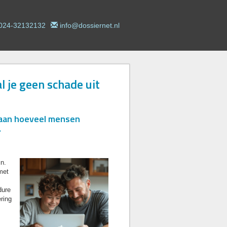
024-32132132
info@dossiernet.nl
l je geen schade uit
staan hoeveel mensen
.
jn.
met
dure
ering