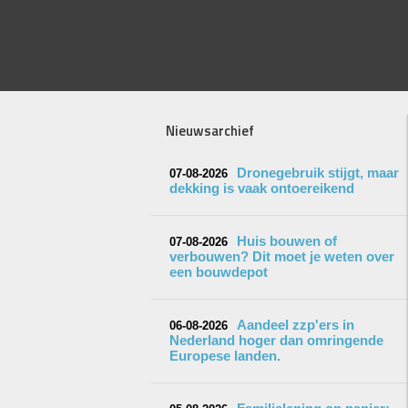
Nieuwsarchief
Dronegebruik stijgt, maar
07-08-2026
dekking is vaak ontoereikend
Huis bouwen of
07-08-2026
verbouwen? Dit moet je weten over
een bouwdepot
Aandeel zzp'ers in
06-08-2026
Nederland hoger dan omringende
Europese landen.