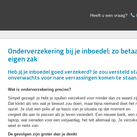
Heeft u een vraag?
Onderverzekering bij je inboedel: zo betaa
eigen zak
Heb jij je inboedel goed verzekerd? Je zou versteld 
onverwachts voor nare verrassingen komen te staan
Wat is onderverzekering precies?
Simpel gezegd: je hebt je spullen verzekerd voor minder dan ze waard zi
Dat klinkt als iets wat je bewust zou doen, maar bijna niemand doet het 
opzet. Je sluit een polis af op basis van je situatie op dat moment en
vergeet die aan te passen als je leven verandert. Een nieuwe bank, een 
laptop, wat sieraden voor een verjaardag, het telt allemaal op. Je verzek
weet er niets van.
De gevolgen zijn groter dan je denkt