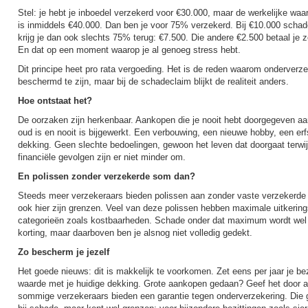
Stel: je hebt je inboedel verzekerd voor €30.000, maar de werkelijke waa
is inmiddels €40.000. Dan ben je voor 75% verzekerd. Bij €10.000 schad
krijg je dan ook slechts 75% terug: €7.500. Die andere €2.500 betaal je ze
En dat op een moment waarop je al genoeg stress hebt.
Dit principe heet pro rata vergoeding. Het is de reden waarom onderverz
beschermd te zijn, maar bij de schadeclaim blijkt de realiteit anders.
Hoe ontstaat het?
De oorzaken zijn herkenbaar. Aankopen die je nooit hebt doorgegeven aan 
oud is en nooit is bijgewerkt. Een verbouwing, een nieuwe hobby, een e
dekking. Geen slechte bedoelingen, gewoon het leven dat doorgaat terwijl
financiële gevolgen zijn er niet minder om.
En polissen zonder verzekerde som dan?
Steeds meer verzekeraars bieden polissen aan zonder vaste verzekerde 
ook hier zijn grenzen. Veel van deze polissen hebben maximale uitkering
categorieën zoals kostbaarheden. Schade onder dat maximum wordt wel v
korting, maar daarboven ben je alsnog niet volledig gedekt.
Zo bescherm je jezelf
Het goede nieuws: dit is makkelijk te voorkomen. Zet eens per jaar je bezi
waarde met je huidige dekking. Grote aankopen gedaan? Geef het door aa
sommige verzekeraars bieden een garantie tegen onderverzekering. Die g