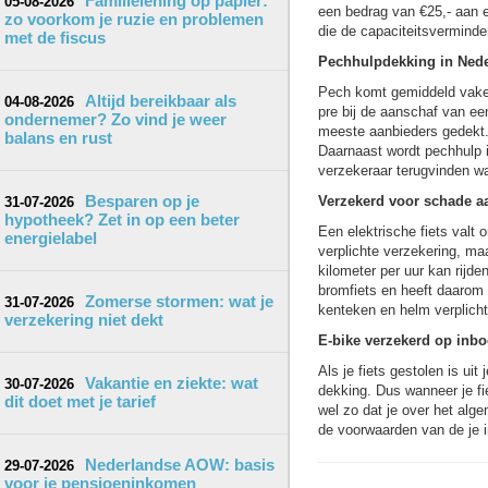
Familielening op papier:
05-08-2026
een bedrag van €25,- aan e
zo voorkom je ruzie en problemen
die de capaciteitsvermind
met de fiscus
Pechhulpdekking in Ned
Pech komt gemiddeld vaker 
Altijd bereikbaar als
04-08-2026
pre bij de aanschaf van een
ondernemer? Zo vind je weer
meeste aanbieders gedekt. 
balans en rust
Daarnaast wordt pechhulp 
verzekeraar terugvinden wa
Besparen op je
Verzekerd voor schade a
31-07-2026
hypotheek? Zet in op een beter
Een elektrische fiets valt 
energielabel
verplichte verzekering, maa
kilometer per uur kan rijde
bromfiets en heeft daarom
Zomerse stormen: wat je
31-07-2026
kenteken en helm verplicht
verzekering niet dekt
E-bike verzekerd op inb
Als je fiets gestolen is ui
Vakantie en ziekte: wat
30-07-2026
dekking. Dus wanneer je fie
dit doet met je tarief
wel zo dat je over het alg
de voorwaarden van de je i
Nederlandse AOW: basis
29-07-2026
voor je pensioeninkomen