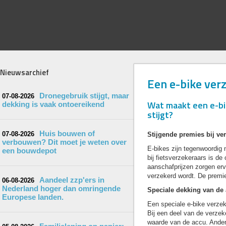
Nieuwsarchief
Een e-bike verz
Dronegebruik stijgt, maar
07-08-2026
Wat maakt een e-bik
dekking is vaak ontoereikend
stijgt?
Huis bouwen of
07-08-2026
Stijgende premies bij v
verbouwen? Dit moet je weten over
E-bikes zijn tegenwoordig 
een bouwdepot
bij fietsverzekeraars is d
aanschafprijzen zorgen erv
verzekerd wordt. De premie
Aandeel zzp'ers in
06-08-2026
Nederland hoger dan omringende
Speciale dekking van de
Europese landen.
Een speciale e-bike verzek
Bij een deel van de verzek
waarde van de accu. Ander