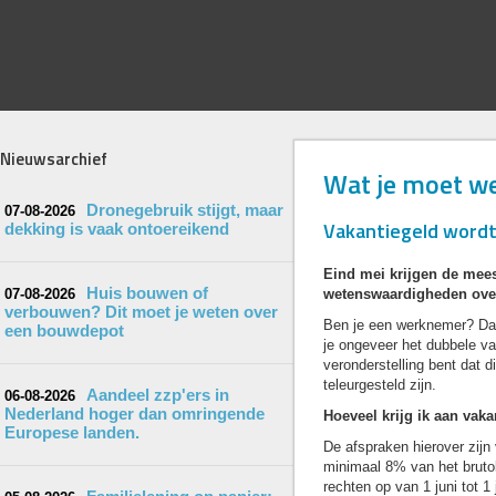
Nieuwsarchief
Wat je moet we
Dronegebruik stijgt, maar
07-08-2026
Vakantiegeld wordt
dekking is vaak ontoereikend
Eind mei krijgen de mees
Huis bouwen of
07-08-2026
wetenswaardigheden over
verbouwen? Dit moet je weten over
Ben je een werknemer? Dan
een bouwdepot
je ongeveer het dubbele va
veronderstelling bent dat d
teleurgesteld zijn.
Aandeel zzp'ers in
06-08-2026
Nederland hoger dan omringende
Hoeveel krijg ik aan vaka
Europese landen.
De afspraken hierover zijn 
minimaal 8% van het bruto
rechten op van 1 juni tot 1 