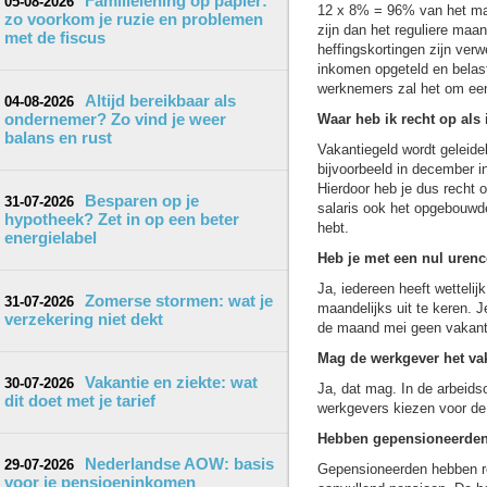
Familielening op papier:
05-08-2026
12 x 8% = 96% van het maan
zo voorkom je ruzie en problemen
zijn dan het reguliere maan
met de fiscus
heffingskortingen zijn verw
inkomen opgeteld en belast
werknemers zal het om een
Altijd bereikbaar als
04-08-2026
ondernemer? Zo vind je weer
Waar heb ik recht op als 
balans en rust
Vakantiegeld wordt geleide
bijvoorbeeld in december 
Hierdoor heb je dus recht op
Besparen op je
31-07-2026
salaris ook het opgebouwde
hypotheek? Zet in op een beter
hebt.
energielabel
Heb je met een nul urenc
Ja, iedereen heeft wetteli
Zomerse stormen: wat je
31-07-2026
maandelijks uit te keren. Je
verzekering niet dekt
de maand mei geen vakanti
Mag de werkgever het vak
Vakantie en ziekte: wat
30-07-2026
Ja, dat mag. In de arbeid
dit doet met je tarief
werkgevers kiezen voor d
Hebben gepensioneerden 
Nederlandse AOW: basis
29-07-2026
Gepensioneerden hebben re
voor je pensioeninkomen