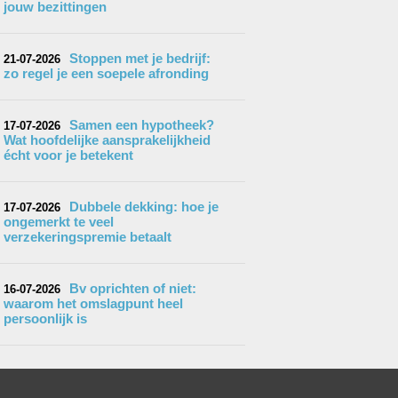
jouw bezittingen
Stoppen met je bedrijf:
21-07-2026
zo regel je een soepele afronding
Samen een hypotheek?
17-07-2026
Wat hoofdelijke aansprakelijkheid
écht voor je betekent
Dubbele dekking: hoe je
17-07-2026
ongemerkt te veel
verzekeringspremie betaalt
Bv oprichten of niet:
16-07-2026
waarom het omslagpunt heel
persoonlijk is