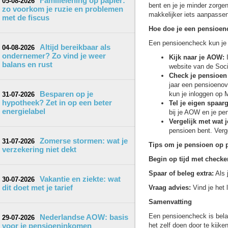
Familielening op papier:
05-08-2026
bent en je je minder zorge
zo voorkom je ruzie en problemen
makkelijker iets aanpassen 
met de fiscus
Hoe doe je een pensioe
Een pensioencheck kun je e
Altijd bereikbaar als
04-08-2026
ondernemer? Zo vind je weer
Kijk naar je AOW:
I
balans en rust
website van de Soci
Check je pensioen 
jaar een pensioenov
Besparen op je
kun je inloggen op 
31-07-2026
hypotheek? Zet in op een beter
Tel je eigen spaar
energielabel
bij je AOW en je pen
Vergelijk met wat 
pensioen bent. Verg
Zomerse stormen: wat je
31-07-2026
Tips om je pensioen op p
verzekering niet dekt
Begin op tijd met checke
Spaar of beleg extra:
Als 
Vakantie en ziekte: wat
30-07-2026
dit doet met je tarief
Vraag advies:
Vind je het 
Samenvatting
Een pensioencheck is belan
Nederlandse AOW: basis
29-07-2026
voor je pensioeninkomen
het zelf doen door te kijke