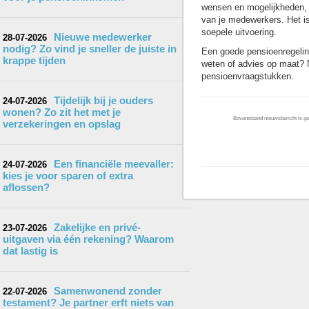
wensen en mogelijkheden, h
van je medewerkers. Het is
soepele uitvoering.
Nieuwe medewerker
28-07-2026
nodig? Zo vind je sneller de juiste in
Een goede pensioenregeling
krappe tijden
weten of advies op maat? 
pensioenvraagstukken.
Tijdelijk bij je ouders
24-07-2026
wonen? Zo zit het met je
Bovenstaand nieuwsbericht is gep
verzekeringen en opslag
Een financiële meevaller:
24-07-2026
kies je voor sparen of extra
aflossen?
Zakelijke en privé-
23-07-2026
uitgaven via één rekening? Waarom
dat lastig is
Samenwonend zonder
22-07-2026
testament? Je partner erft niets van