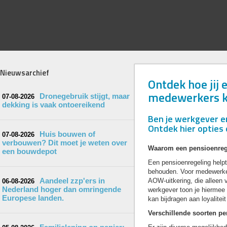
Nieuwsarchief
Ontdek hoe jij 
medewerkers k
Dronegebruik stijgt, maar
07-08-2026
dekking is vaak ontoereikend
Ben je werkgever en
Ontdek hier opties 
Huis bouwen of
07-08-2026
verbouwen? Dit moet je weten over
Waarom een pensioenreg
een bouwdepot
Een pensioenregeling hel
behouden. Voor medewerker
Aandeel zzp'ers in
AOW-uitkering, die alleen 
06-08-2026
Nederland hoger dan omringende
werkgever toon je hiermee 
Europese landen.
kan bijdragen aan loyalitei
Verschillende soorten p