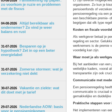
Familielening op papier:
Er zijn diverse mogelijkhe
05-08-2026
zo voorkom je ruzie en problemen
organiseren. Zo kun je kie
met de fiscus
pensioenfonds of verzekera
pensioenregeling via een 
een beschikbare premie- of 
begrijpen dat elk type rege
Altijd bereikbaar als
04-08-2026
ondernemer? Zo vind je weer
Kosten en fiscale voorde
balans en rust
Als werkgever betaal je p
regeling en sector. Gelukki
werknemers is de premie v
Besparen op je
31-07-2026
hypotheek? Zet in op een beter
voordelig kan zijn.
energielabel
Waar moet je als werkgev
Bij het aanbieden van een 
wettelijke kaders, vooral a
Zomerse stormen: wat je
31-07-2026
verzekering niet dekt
transparantie zijn ook cruc
Communicatie met mede
Een pensioenregeling heeft
Vakantie en ziekte: wat
30-07-2026
communicatie is cruciaal 
dit doet met je tarief
gemakkelijke en duidelijke
Praktische stappen voor
Nederlandse AOW: basis
29-07-2026
Het implementeren van een
voor je pensioeninkomen