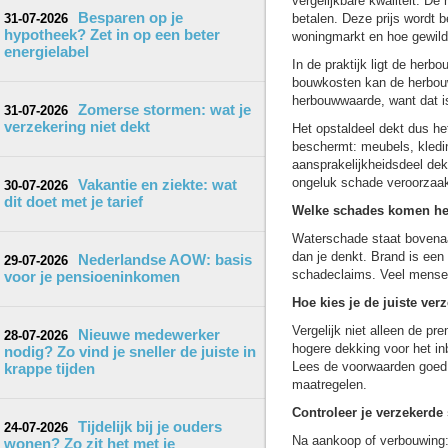
vergelijkbare kwaliteit. De
Besparen op je
31-07-2026
betalen. Deze prijs wordt b
hypotheek? Zet in op een beter
woningmarkt en hoe gewild 
energielabel
In de praktijk ligt de her
bouwkosten kan de herbouw
herbouwwaarde, want dat is
Zomerse stormen: wat je
31-07-2026
verzekering niet dekt
Het opstaldeel dekt dus het
beschermt: meubels, kleding
aansprakelijkheidsdeel dek
ongeluk schade veroorzaak
Vakantie en ziekte: wat
30-07-2026
dit doet met je tarief
Welke schades komen he
Waterschade staat bovenaa
dan je denkt. Brand is een 
Nederlandse AOW: basis
29-07-2026
schadeclaims. Veel mensen 
voor je pensioeninkomen
Hoe kies je de juiste ver
Vergelijk niet alleen de pr
Nieuwe medewerker
28-07-2026
hogere dekking voor het in
nodig? Zo vind je sneller de juiste in
Lees de voorwaarden goed d
krappe tijden
maatregelen.
Controleer je verzekerde
Tijdelijk bij je ouders
24-07-2026
Na aankoop of verbouwing: 
wonen? Zo zit het met je