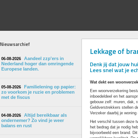
Nieuwsarchief
Lekkage of bra
Aandeel zzp'ers in
06-08-2026
Denk jij dat jouw h
Nederland hoger dan omringende
Lees snel wat je e
Europese landen.
Wat dekt een woonverzek
Familielening op papier:
05-08-2026
Een woonverzekering bestaa
zo voorkom je ruzie en problemen
inboedeldeel en het aanspr
met de fiscus
gebouw zelf: muren, dak, r
Geldverstrekkers stellen de
Verzeker daarbij je wonin
Altijd bereikbaar als
04-08-2026
ondernemer? Zo vind je weer
Het verschil tussen deze t
balans en rust
het bedrag dat je nodig he
bijvoorbeeld een brand. Di