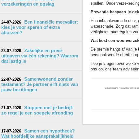
spullen. Onderverzekerding
verzekeringen en opslag
Preventie bespaart je gel
Een inbraakwerende deur, 
Een financiële meevaller:
24-07-2026
waterschade. Zorg dat rame
kies je voor sparen of extra
veiligheidsmaatregelen voo
aflossen?
Wat kost een woonverze
De premie hangt af van je l
Zakelijke en privé-
23-07-2026
personaliseerde offertes o
uitgaven via één rekening? Waarom
dat lastig is
Heb je vragen over welke v
ons op, ons team adviseert 
Samenwonend zonder
22-07-2026
testament? Je partner erft niets van
Bovenstaand nieuwsbericht is gep
jouw bezittingen
Stoppen met je bedrijf:
21-07-2026
zo regel je een soepele afronding
Samen een hypotheek?
17-07-2026
Wat hoofdelijke aansprakelijkheid